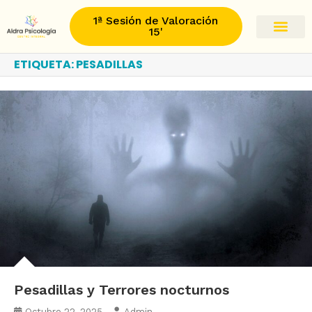
1ª Sesión de Valoración
15'
ETIQUETA:
PESADILLAS
Pesadillas y Terrores nocturnos
Octubre 22, 2025
Admin